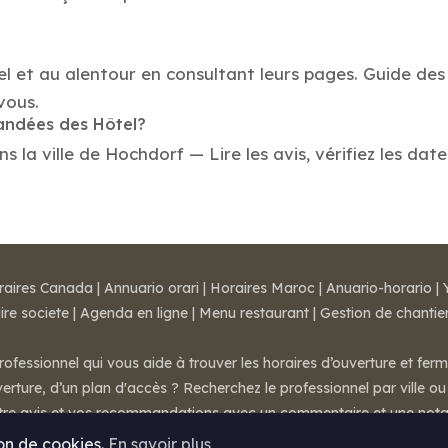
el et au alentour en consultant leurs pages. Guide des
vous.
mandées des Hôtel?
la ville de Hochdorf — Lire les avis, vérifiez les date
raires Canada
|
Annuario orari
|
Horaires Maroc
|
Anuario-horario
|
ire societe
|
Agenda en ligne
|
Menu restaurant
|
Gestion de chantie
rofessionnel qui vous aide à trouver les horaires d’ouverture et fer
rture, d’un plan d'accès ? Recherchez le professionnel par ville ou 
otre avis et vos recommandations avec un commentaire et une nota
ion de cookies.
En savoir plus