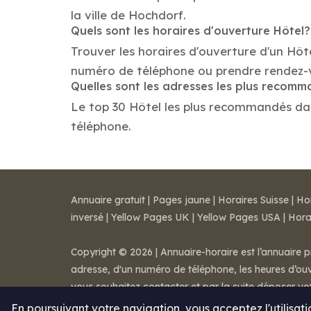
la ville de Hochdorf.
Quels sont les horaires d'ouverture Hôtel?
Trouver les horaires d'ouverture d'un Hôt
numéro de téléphone ou prendre rendez-
Quelles sont les adresses les plus recom
Le top 30 Hôtel les plus recommandés dans 
téléphone.
Annuaire gratuit
|
Pages jaune
|
Horaires Suisse
|
Ho
inversé
|
Yellow Pages UK
|
Yellow Pages USA
|
Hora
Copyright © 2026 | Annuaire-horaire est l’annuaire p
adresse, d'un numéro de téléphone, les heures d’ouve
vous souhaitez contacter et par la suite déposer v
Mentions légales
-
Conditions de ventes
-
Contact
En poursuivant votre navigation, vous acceptez l'utilisat