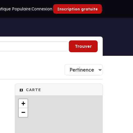
tique Populaire
|
Connexion
|
|
Inscription gratuite
Trouver
CARTE
+
−