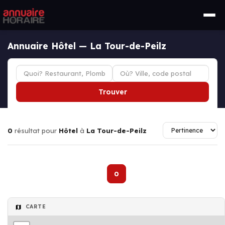
Annuaire Hôtel — La Tour-de-Peilz
Trouver
0
résultat pour
Hôtel
à
La Tour-de-Peilz
0
CARTE