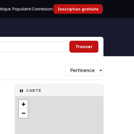
tique Populaire
|
Connexion
|
|
Inscription gratuite
Trouver
CARTE
+
−