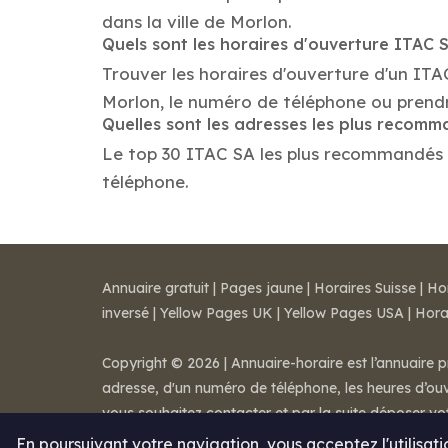
dans la ville de Morlon.
Quels sont les horaires d'ouverture ITAC 
Trouver les horaires d'ouverture d'un ITA
Morlon, le numéro de téléphone ou prend
Quelles sont les adresses les plus recom
Le top 30 ITAC SA les plus recommandés dan
téléphone.
Annuaire gratuit
|
Pages jaune
|
Horaires Suisse
|
Ho
inversé
|
Yellow Pages UK
|
Yellow Pages USA
|
Hora
Copyright © 2026 | Annuaire-horaire est l’annuaire p
adresse, d'un numéro de téléphone, les heures d’ouve
vous souhaitez contacter et par la suite déposer v
Mentions légales
-
Conditions de ventes
-
Contact
En poursuivant votre navigation, vous acceptez l'utilisat