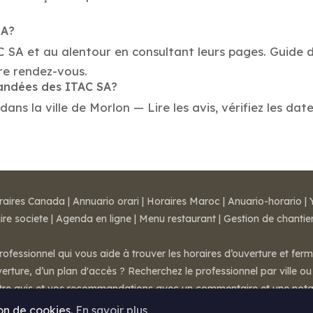
SA?
C SA et au alentour en consultant leurs pages. Guide 
re rendez-vous.
mandées des ITAC SA?
s la ville de Morlon — Lire les avis, vérifiez les date
raires Canada
|
Annuario orari
|
Horaires Maroc
|
Anuario-horario
|
ire societe
|
Agenda en ligne
|
Menu restaurant
|
Gestion de chantie
rofessionnel qui vous aide à trouver les horaires d’ouverture et fer
rture, d’un plan d'accès ? Recherchez le professionnel par ville ou 
otre avis et vos recommandations avec un commentaire et une nota
ion de cookies.
En savoir plus