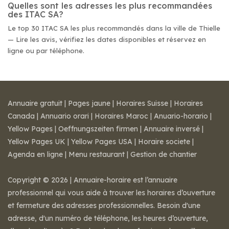
Quelles sont les adresses les plus recommandées
des ITAC SA?
Le top 30 ITAC SA les plus recommandés dans la ville de Thielle
— Lire les avis, vérifiez les dates disponibles et réservez en
ligne ou par téléphone.
Annuaire gratuit
|
Pages jaune
|
Horaires Suisse
|
Horaires
Canada
|
Annuario orari
|
Horaires Maroc
|
Anuario-horario
|
Yellow Pages
|
Oeffnungszeiten firmen
|
Annuaire inversé
|
Yellow Pages UK
|
Yellow Pages USA
|
Horaire societe
|
Agenda en ligne
|
Menu restaurant
|
Gestion de chantier
Copyright © 2026 | Annuaire-horaire est l’annuaire
professionnel qui vous aide à trouver les horaires d’ouverture
et fermeture des adresses professionnelles. Besoin d'une
adresse, d'un numéro de téléphone, les heures d’ouverture,