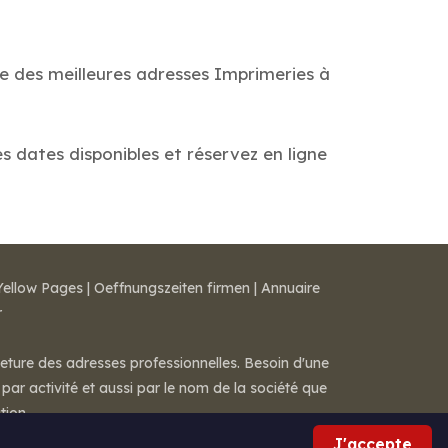
de des meilleures adresses Imprimeries à
es dates disponibles et réservez en ligne
Yellow Pages
|
Oeffnungszeiten firmen
|
Annuaire
r
meture des adresses professionnelles. Besoin d'une
par activité et aussi par le nom de la société que
tion.
J'accepte