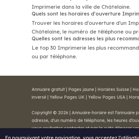
Imprimerie dans la ville de Châtelaine.
Quels sont les horaires d'ouverture Impri
Trouver les horaires d'ouverture d'un Imp
Châtelaine, le numéro de téléphone ou p
Quelles sont les adresses les plus recom
Le top 30 Imprimerie les plus recommandés 
ou par téléphone.
Annuaire gratuit
|
Pages jaune
|
Horaires Suisse
|
Ho
inversé
|
Yellow Pages UK
|
Yellow Pages USA
|
Hora
Copyright © 2026 | Annuaire-horaire est l’annuaire p
adresse, d'un numéro de téléphone, les heures d’ouve
vous souhaitez contacter et par la suite déposer v
Mentions légales
-
Conditions de ventes
-
Contact
En poursuivant votre navigation, vous acceptez l'utilisat