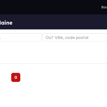
Bou
laine
e
0