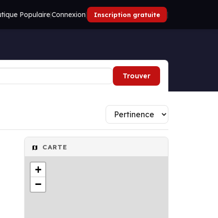
tique Populaire
|
Connexion
|
|
Inscription gratuite
Trouver
CARTE
+
−