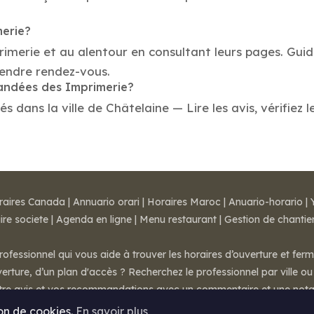
merie?
rimerie et au alentour en consultant leurs pages. Gui
rendre rendez-vous.
mandées des Imprimerie?
dans la ville de Châtelaine — Lire les avis, vérifiez l
raires Canada
|
Annuario orari
|
Horaires Maroc
|
Anuario-horario
|
ire societe
|
Agenda en ligne
|
Menu restaurant
|
Gestion de chantie
rofessionnel qui vous aide à trouver les horaires d’ouverture et fer
rture, d’un plan d'accès ? Recherchez le professionnel par ville ou 
otre avis et vos recommandations avec un commentaire et une nota
ion de cookies.
En savoir plus