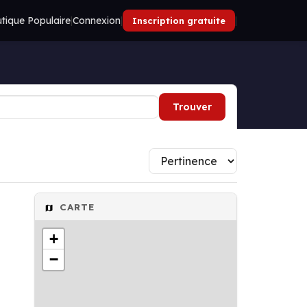
tique Populaire
|
Connexion
|
|
Inscription gratuite
Trouver
CARTE
+
−