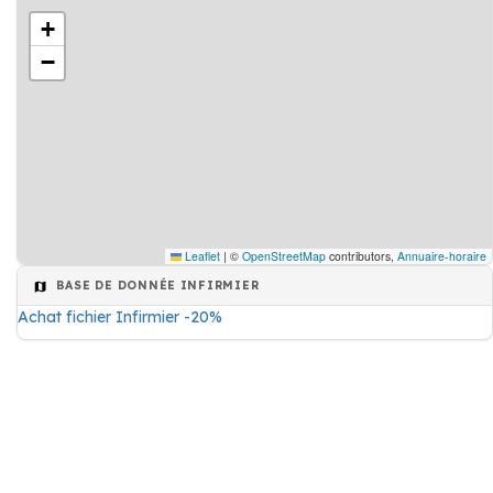
+
−
Leaflet
|
©
OpenStreetMap
contributors,
Annuaire-horaire
BASE DE DONNÉE INFIRMIER
Achat fichier Infirmier -20%