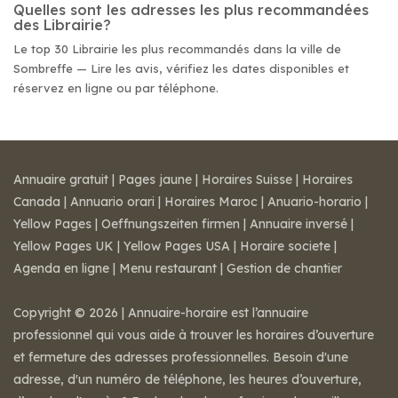
Quelles sont les adresses les plus recommandées
des Librairie?
Le top 30 Librairie les plus recommandés dans la ville de
Sombreffe — Lire les avis, vérifiez les dates disponibles et
réservez en ligne ou par téléphone.
Annuaire gratuit
|
Pages jaune
|
Horaires Suisse
|
Horaires
Canada
|
Annuario orari
|
Horaires Maroc
|
Anuario-horario
|
Yellow Pages
|
Oeffnungszeiten firmen
|
Annuaire inversé
|
Yellow Pages UK
|
Yellow Pages USA
|
Horaire societe
|
Agenda en ligne
|
Menu restaurant
|
Gestion de chantier
Copyright © 2026 | Annuaire-horaire est l’annuaire
professionnel qui vous aide à trouver les horaires d’ouverture
et fermeture des adresses professionnelles. Besoin d'une
adresse, d'un numéro de téléphone, les heures d’ouverture,