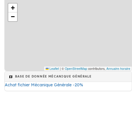
+
−
Leaflet
|
©
OpenStreetMap
contributors,
Annuaire-horaire
BASE DE DONNÉE MÉCANIQUE GÉNÉRALE
Achat fichier Mécanique Générale -20%