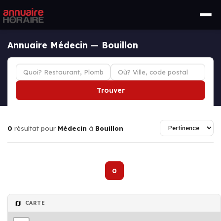
Annuaire Médecin — Bouillon
Trouver
0
résultat pour
Médecin
à
Bouillon
0
CARTE