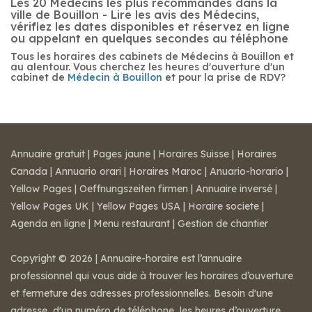
Les 20 Médecins les plus recommandés dans la
ville de Bouillon - Lire les avis des Médecins,
vérifiez les dates disponibles et réservez en ligne
ou appelant en quelques secondes au téléphone
Tous les horaires des cabinets de Médecins à Bouillon et
au alentour. Vous cherchez les heures d'ouverture d'un
cabinet de
Médecin à Bouillon
et pour la prise de RDV?
Annuaire gratuit
|
Pages jaune
|
Horaires Suisse
|
Horaires
Canada
|
Annuario orari
|
Horaires Maroc
|
Anuario-horario
|
Yellow Pages
|
Oeffnungszeiten firmen
|
Annuaire inversé
|
Yellow Pages UK
|
Yellow Pages USA
|
Horaire societe
|
Agenda en ligne
|
Menu restaurant
|
Gestion de chantier
Copyright © 2026 | Annuaire-horaire est l’annuaire
professionnel qui vous aide à trouver les horaires d’ouverture
et fermeture des adresses professionnelles. Besoin d'une
adresse, d'un numéro de téléphone, les heures d’ouverture,