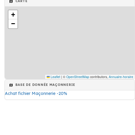
CARTE
+
−
Leaflet
|
©
OpenStreetMap
contributors,
Annuaire-horaire
BASE DE DONNÉE MAÇONNERIE
Achat fichier Maçonnerie -20%