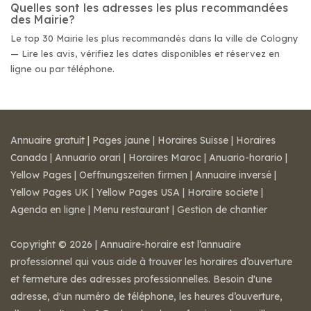
Quelles sont les adresses les plus recommandées
des Mairie?
Le top 30 Mairie les plus recommandés dans la ville de Cologny
— Lire les avis, vérifiez les dates disponibles et réservez en
ligne ou par téléphone.
Annuaire gratuit
|
Pages jaune
|
Horaires Suisse
|
Horaires
Canada
|
Annuario orari
|
Horaires Maroc
|
Anuario-horario
|
Yellow Pages
|
Oeffnungszeiten firmen
|
Annuaire inversé
|
Yellow Pages UK
|
Yellow Pages USA
|
Horaire societe
|
Agenda en ligne
|
Menu restaurant
|
Gestion de chantier
Copyright © 2026 | Annuaire-horaire est l’annuaire
professionnel qui vous aide à trouver les horaires d’ouverture
et fermeture des adresses professionnelles. Besoin d'une
adresse, d'un numéro de téléphone, les heures d’ouverture,