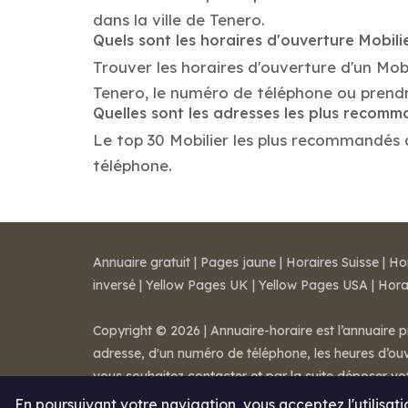
dans la ville de Tenero.
Quels sont les horaires d'ouverture Mobili
Trouver les horaires d'ouverture d'un Mobi
Tenero, le numéro de téléphone ou prend
Quelles sont les adresses les plus recomm
Le top 30 Mobilier les plus recommandés da
téléphone.
Annuaire gratuit
|
Pages jaune
|
Horaires Suisse
|
Ho
inversé
|
Yellow Pages UK
|
Yellow Pages USA
|
Hora
Copyright © 2026 | Annuaire-horaire est l’annuaire p
adresse, d'un numéro de téléphone, les heures d’ouve
vous souhaitez contacter et par la suite déposer v
Mentions légales
-
Conditions de ventes
-
Contact
En poursuivant votre navigation, vous acceptez l'utilisat