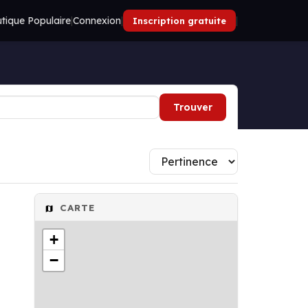
tique Populaire
|
Connexion
|
|
Inscription gratuite
Trouver
CARTE
+
−