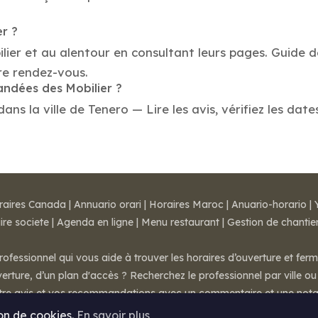
er ?
lier et au alentour en consultant leurs pages. Guide d
re rendez-vous.
andées des Mobilier ?
ns la ville de Tenero — Lire les avis, vérifiez les date
raires Canada
|
Annuario orari
|
Horaires Maroc
|
Anuario-horario
|
ire societe
|
Agenda en ligne
|
Menu restaurant
|
Gestion de chantie
rofessionnel qui vous aide à trouver les horaires d’ouverture et fer
rture, d’un plan d'accès ? Recherchez le professionnel par ville ou 
otre avis et vos recommandations avec un commentaire et une nota
ion de cookies.
En savoir plus