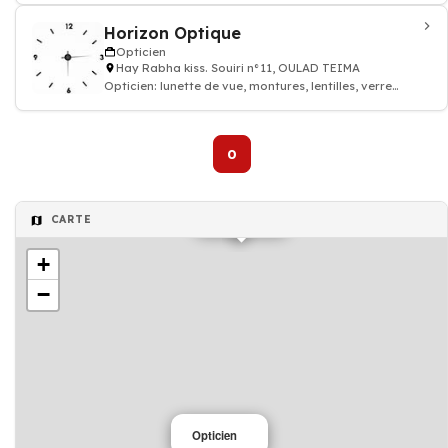
Horizon Optique
Opticien
Hay Rabha kiss. Souiri n°11, OULAD TEIMA
Opticien: lunette de vue, montures, lentilles, verre
progressif, lunette de soleil
0
Opticien
CARTE
+
−
Opticien