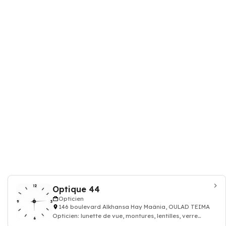
Optique 44
Opticien
146 boulevard Alkhansa Hay Maânia, OULAD TEIMA
Opticien: lunette de vue, montures, lentilles, verre
progressif, lunette de soleil