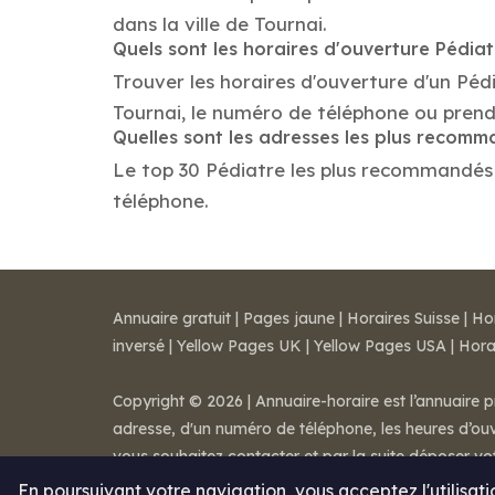
dans la ville de Tournai.
Quels sont les horaires d'ouverture Pédia
Trouver les horaires d'ouverture d'un Péd
Tournai, le numéro de téléphone ou prend
Quelles sont les adresses les plus recom
Le top 30 Pédiatre les plus recommandés da
téléphone.
Annuaire gratuit
|
Pages jaune
|
Horaires Suisse
|
Ho
inversé
|
Yellow Pages UK
|
Yellow Pages USA
|
Hora
Copyright © 2026 | Annuaire-horaire est l’annuaire p
adresse, d'un numéro de téléphone, les heures d’ouve
vous souhaitez contacter et par la suite déposer v
Mentions légales
-
Conditions de ventes
-
Contact
En poursuivant votre navigation, vous acceptez l'utilisat