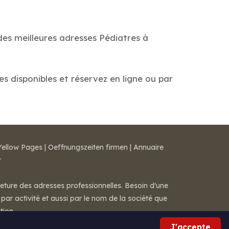
des meilleures adresses Pédiatres à
es disponibles et réservez en ligne ou par
Yellow Pages
|
Oeffnungszeiten firmen
|
Annuaire
r
meture des adresses professionnelles. Besoin d'une
par activité et aussi par le nom de la société que
tion.
J'accepte