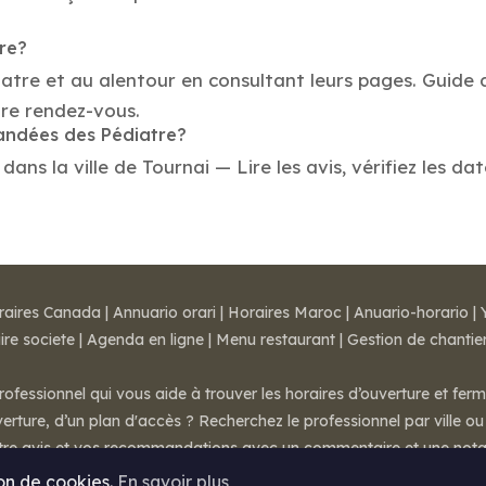
tre?
iatre et au alentour en consultant leurs pages. Guide 
re rendez-vous.
mandées des Pédiatre?
ns la ville de Tournai — Lire les avis, vérifiez les dat
raires Canada
|
Annuario orari
|
Horaires Maroc
|
Anuario-horario
|
ire societe
|
Agenda en ligne
|
Menu restaurant
|
Gestion de chantie
rofessionnel qui vous aide à trouver les horaires d’ouverture et fer
rture, d’un plan d'accès ? Recherchez le professionnel par ville ou 
otre avis et vos recommandations avec un commentaire et une nota
ion de cookies.
En savoir plus