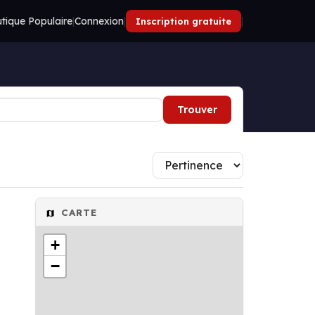
tique Populaire
|
Connexion
|
|
Inscription gratuite
Trouver
CARTE
+
−