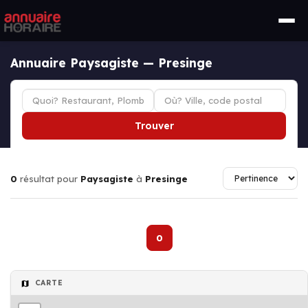
Annuaire Paysagiste — Presinge
Trouver
0
résultat pour
Paysagiste
à
Presinge
0
CARTE