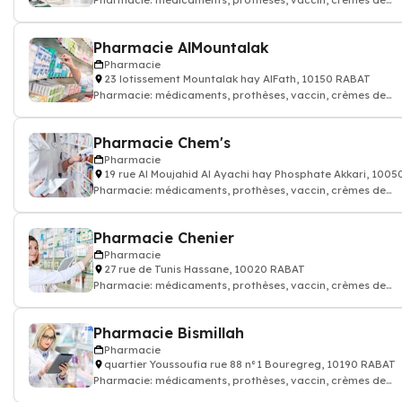
Pharmacie: médicaments, prothèses, vaccin, crèmes de
soin...Pharmacien
Pharmacie AlMountalak
Pharmacie
23 lotissement Mountalak hay AlFath, 10150 RABAT
Pharmacie: médicaments, prothèses, vaccin, crèmes de
soin...Pharmacien
Pharmacie Chem's
Pharmacie
19 rue Al Moujahid Al Ayachi hay Phosphate Akkari, 100
Pharmacie: médicaments, prothèses, vaccin, crèmes de
soin...Pharmacien
Pharmacie Chenier
Pharmacie
27 rue de Tunis Hassane, 10020 RABAT
Pharmacie: médicaments, prothèses, vaccin, crèmes de
soin...Pharmacien
Pharmacie Bismillah
Pharmacie
quartier Youssoufia rue 88 n°1 Bouregreg, 10190 RABAT
Pharmacie: médicaments, prothèses, vaccin, crèmes de
soin...Pharmacien