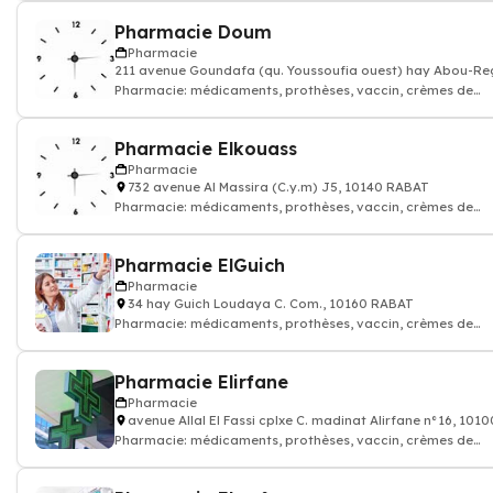
Pharmacie Doum
Pharmacie
211 avenue Goundafa (qu. Youssoufia ouest) hay Abou-Re
Pharmacie: médicaments, prothèses, vaccin, crèmes de
soin...Pharmacien
Pharmacie Elkouass
Pharmacie
732 avenue Al Massira (C.y.m) J5, 10140 RABAT
Pharmacie: médicaments, prothèses, vaccin, crèmes de
soin...Pharmacien
Pharmacie ElGuich
Pharmacie
34 hay Guich Loudaya C. Com., 10160 RABAT
Pharmacie: médicaments, prothèses, vaccin, crèmes de
soin...Pharmacien
Pharmacie Elirfane
Pharmacie
avenue Allal El Fassi cplxe C. madinat Alirfane n°16, 10
Pharmacie: médicaments, prothèses, vaccin, crèmes de
soin...Pharmacien