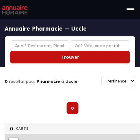
Annuaire Pharmacie — Uccle
Trouver
0
résultat pour
Pharmacie
à
Uccle
0
CARTE