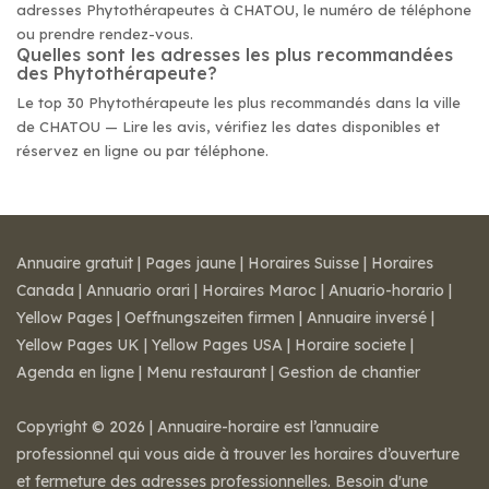
adresses Phytothérapeutes à CHATOU, le numéro de téléphone
ou prendre rendez-vous.
Quelles sont les adresses les plus recommandées
des Phytothérapeute?
Le top 30 Phytothérapeute les plus recommandés dans la ville
de CHATOU — Lire les avis, vérifiez les dates disponibles et
réservez en ligne ou par téléphone.
Annuaire gratuit
|
Pages jaune
|
Horaires Suisse
|
Horaires
Canada
|
Annuario orari
|
Horaires Maroc
|
Anuario-horario
|
Yellow Pages
|
Oeffnungszeiten firmen
|
Annuaire inversé
|
Yellow Pages UK
|
Yellow Pages USA
|
Horaire societe
|
Agenda en ligne
|
Menu restaurant
|
Gestion de chantier
Copyright © 2026 | Annuaire-horaire est l’annuaire
professionnel qui vous aide à trouver les horaires d’ouverture
et fermeture des adresses professionnelles. Besoin d'une