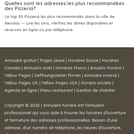
Quelles sont les adresses les plus recommandées
des Pizzeria?
Le top 30 Pizzeria les plus recommandés dans la ville de
Nesslau — Lire les avis, vérifiez les dates disponibles et
réservez en ligne ou par téléphone.
Annuaire gratuit
|
Pages jaune
|
Horaires Suisse
|
Horaires
Canada
|
Annuario orari
|
Horaires Maroc
|
Anuario-horario
|
Yellow Pages
|
Oeffnungszeiten firmen
|
Annuaire inversé
|
Yellow Pages UK
|
Yellow Pages USA
|
Horaire societe
|
Agenda en ligne
|
Menu restaurant
|
Gestion de chantier
Copyright © 2026 | Annuaire-horaire est l’annuaire
professionnel qui vous aide à trouver les horaires d’ouverture
et fermeture des adresses professionnelles. Besoin d'une
adresse, d'un numéro de téléphone, les heures d’ouverture,