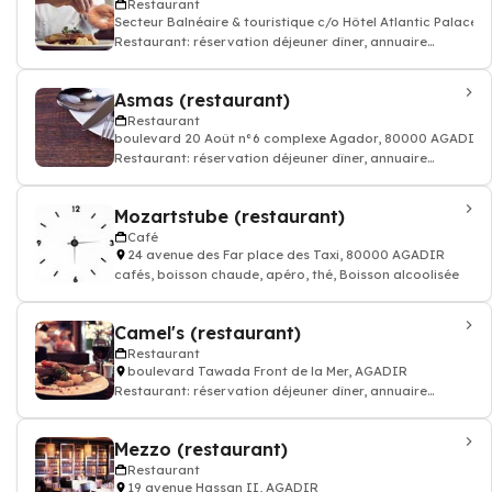
Restaurant
Secteur Balnéaire & touristique c/o Hôtel Atlantic Palace,
Restaurant: réservation déjeuner dîner, annuaire
restauration, bon resto
Asmas (restaurant)
Restaurant
boulevard 20 Août n°6 complexe Agador, 80000 AGADIR
Restaurant: réservation déjeuner dîner, annuaire
restauration, bon resto
Mozartstube (restaurant)
Café
24 avenue des Far place des Taxi, 80000 AGADIR
cafés, boisson chaude, apéro, thé, Boisson alcoolisée
Camel's (restaurant)
Restaurant
boulevard Tawada Front de la Mer, AGADIR
Restaurant: réservation déjeuner dîner, annuaire
restauration, bon resto
Mezzo (restaurant)
Restaurant
19 avenue Hassan II, AGADIR