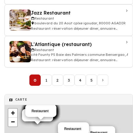
restauration, bon resto
Jazz Restaurant
Restaurant
boulevard du 20 Août cplxe igoudar, 80000 AGADIR
Restaurant: réservation déjeuner dîner, annuaire
restauration, bon resto
L'Atlantique (restaurant)
Restaurant
cité Founty P5 Baie des Palmiers commune Bensergao, A
Restaurant: réservation déjeuner dîner, annuaire
restauration, bon resto
0
1
2
3
4
5
CARTE
Restaurant
Restaurant
Restaurant
Restaurant
Restaurant
Restaurant
Restaurant
Restaurant
Restaurant
Restaurant
Restaurant
Restaurant
Restaurant
Restaurant
Café
+
Restaurant
Restaurant
−
Restaurant
Restaurant