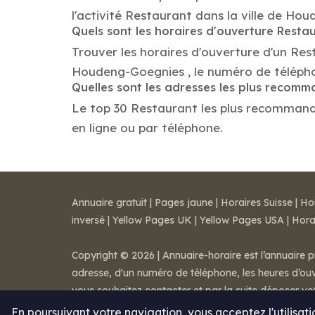
l'activité Restaurant dans la ville de Ho
Quels sont les horaires d'ouverture Resta
Trouver les horaires d'ouverture d'un Res
Houdeng-Goegnies , le numéro de téléph
Quelles sont les adresses les plus recom
Le top 30 Restaurant les plus recommandés
en ligne ou par téléphone.
Annuaire gratuit
|
Pages jaune
|
Horaires Suisse
|
Ho
inversé
|
Yellow Pages UK
|
Yellow Pages USA
|
Hora
Copyright © 2026 | Annuaire-horaire est l’annuaire p
adresse, d'un numéro de téléphone, les heures d’ouve
vous souhaitez contacter et par la suite déposer v
Mentions légales
-
Conditions de ventes
-
Contact
En poursuivant votre navigation, vous acceptez l'utilisat