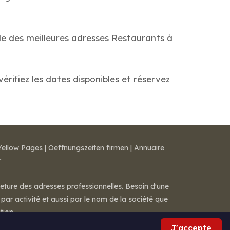
de des meilleures adresses Restaurants à
rifiez les dates disponibles et réservez
Yellow Pages
|
Oeffnungszeiten firmen
|
Annuaire
r
meture des adresses professionnelles. Besoin d'une
par activité et aussi par le nom de la société que
tion.
J'accepte