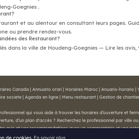
udeng-Goegnies .
urant?
taurant et au alentour en consultant leurs pages. Gui
one ou prendre rendez-vous.
mandées des Restaurant?
 dans la ville de Houdeng-Goegnies — Lire les avis, vé
raires Canada
|
Annuario orari
|
Horaires Maroc
|
Anuario-horario
|
ire societe
|
Agenda en ligne
|
Menu restaurant
|
Gestion de chantie
rofessionnel qui vous aide à trouver les horaires d’ouverture et fer
rture, d’un plan d'accès ? Recherchez le professionnel par ville ou 
otre avis et vos recommandations avec un commentaire et une nota
ion de cookies.
En savoir plus