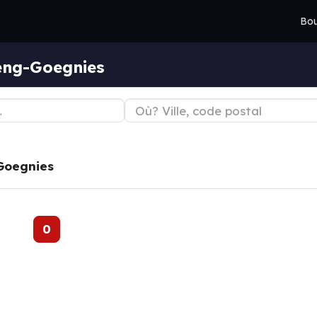
Bou
eng-Goegnies
Goegnies
0