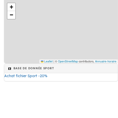
+
−
Leaflet
|
©
OpenStreetMap
contributors,
Annuaire-horaire
BASE DE DONNÉE SPORT
Achat fichier Sport -20%