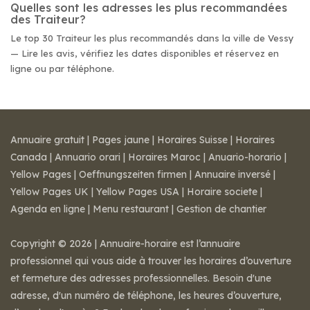
Quelles sont les adresses les plus recommandées
des Traiteur?
Le top 30 Traiteur les plus recommandés dans la ville de Vessy
— Lire les avis, vérifiez les dates disponibles et réservez en
ligne ou par téléphone.
Annuaire gratuit
|
Pages jaune
|
Horaires Suisse
|
Horaires
Canada
|
Annuario orari
|
Horaires Maroc
|
Anuario-horario
|
Yellow Pages
|
Oeffnungszeiten firmen
|
Annuaire inversé
|
Yellow Pages UK
|
Yellow Pages USA
|
Horaire societe
|
Agenda en ligne
|
Menu restaurant
|
Gestion de chantier
Copyright © 2026 | Annuaire-horaire est l’annuaire
professionnel qui vous aide à trouver les horaires d’ouverture
et fermeture des adresses professionnelles. Besoin d'une
adresse, d'un numéro de téléphone, les heures d’ouverture,