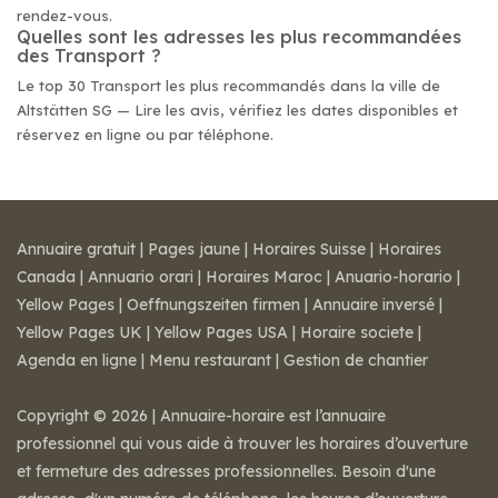
rendez-vous.
Quelles sont les adresses les plus recommandées
des Transport ?
Le top 30 Transport les plus recommandés dans la ville de
Altstätten SG — Lire les avis, vérifiez les dates disponibles et
réservez en ligne ou par téléphone.
Annuaire gratuit
|
Pages jaune
|
Horaires Suisse
|
Horaires
Canada
|
Annuario orari
|
Horaires Maroc
|
Anuario-horario
|
Yellow Pages
|
Oeffnungszeiten firmen
|
Annuaire inversé
|
Yellow Pages UK
|
Yellow Pages USA
|
Horaire societe
|
Agenda en ligne
|
Menu restaurant
|
Gestion de chantier
Copyright © 2026 | Annuaire-horaire est l’annuaire
professionnel qui vous aide à trouver les horaires d’ouverture
et fermeture des adresses professionnelles. Besoin d'une