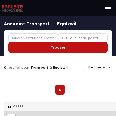
Annuaire Transport — Egolzwil
Trouver
0
résultat pour
Transport
à
Egolzwil
0
CARTE