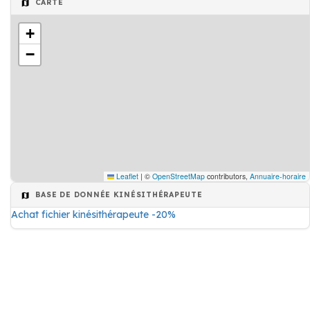
CARTE
+
−
Leaflet
|
©
OpenStreetMap
contributors,
Annuaire-horaire
BASE DE DONNÉE KINÉSITHÉRAPEUTE
Achat fichier kinésithérapeute -20%