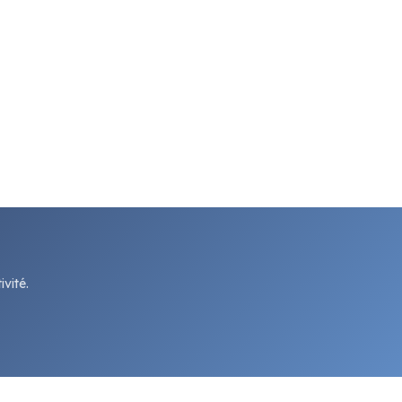
vité.