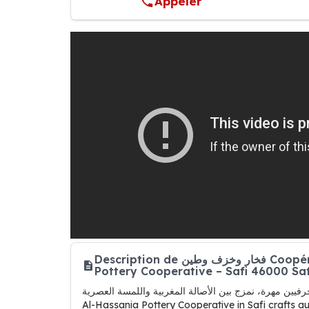
Appeler
Description de فخار وخزف وطين Coopérative Al-Hassania de Poterie – آسفي Al-Hassania
Pottery Cooperative – Safi 46000 Saf
Al-Hassania Pottery Cooperative in Safi crafts 