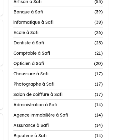
Artisan à Safi
(55)
Banque à Safi
(39)
informatique à Safi
(38)
Ecole à Safi
(26)
Dentiste à Safi
(23)
Comptable à Safi
(21)
Opticien à Safi
(20)
Chaussure à Safi
(17)
Photographe à Safi
(17)
Salon de coiffure à Safi
(17)
Administration à Safi
(14)
Agence immobilière à Safi
(14)
Assurance à Safi
(14)
Bijouterie à Safi
(14)