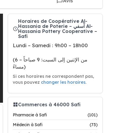
Avis
Horaires de Coopérative Al-
Hassania de Poterie – آسفي Al-
Hassania Pottery Cooperative –
Safi
Lundi – Samedi : 9h00 – 18h00
(من الإثنين إلى السبت: 9 صباحاً – 6
مساءً)
Si ces horaires ne correspondent pas,
vous pouvez
changer les horaires
.
Commerces à 46000 Safi
Pharmacie à Safi
(101)
Médecin à Safi
(73)