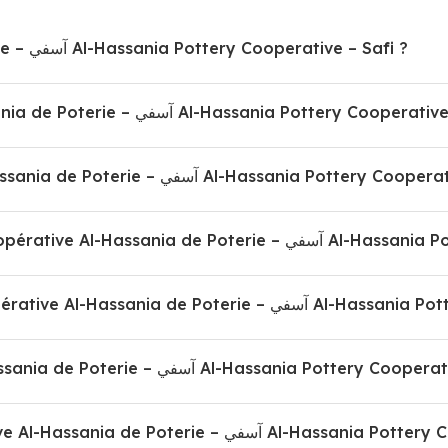
Qui est Coopérative Al-Hassania de Poterie – آسفي Al-Hassania Pottery Cooperative – Safi ?
Comment contacter Coopérative Al-Hassania de Poterie – آسفي Al-Hassania Pottery 
Quels sont les tarifs de Coopérative Al-Hassania de Poterie – آسفي Al-Hassania
Quels sont les horaires d'ouverture de Coopé
Comment prendre rendez-vous avec Coopérative Al
Quelle est l'adresse de Coopérative Al-Hassania de Poterie – آسفي Al-Hassania 
Quelles sont les prestations de Coopérative Al-Hassania de Pot