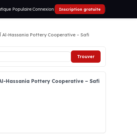
tique Populaire
|
Connexion
|
|
Inscription gratuite
Coopérative Al-Hassania de Poterie – آسفي Al-Hassania Pottery Cooperative – Safi
Trouver
aires d'ouverture فخار وخزف وطين Coopérative Al-Hassania de Poterie – آسفي Al-Hassania Pottery Cooperative – Safi