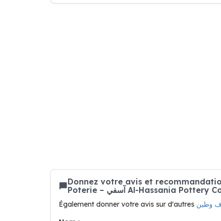
Donnez votre avis et recommandation sur sur فخار وخزف وطين Coopérati
Poterie – آسفي Al-Hassania Pott
Également donner votre avis sur d'autres