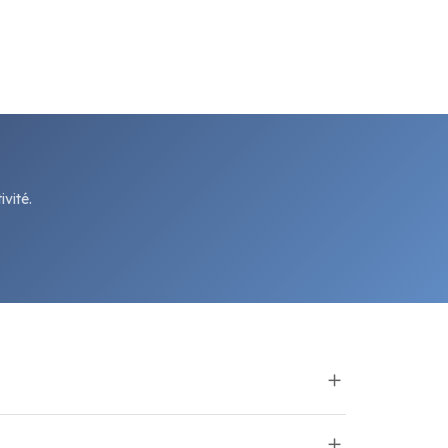
vité.