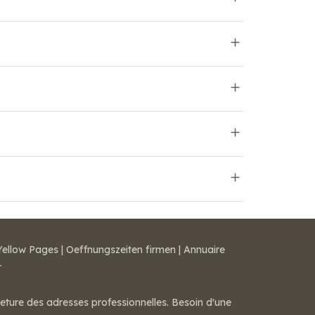
Yellow Pages
|
Oeffnungszeiten firmen
|
Annuaire
r
meture des adresses professionnelles. Besoin d'une