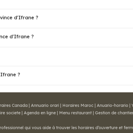
vince d'Ifrane ?
ce d'Ifrane ?
?
'Ifrane ?
raires Canada
|
Annuario orari
|
Horaires Maroc
|
Anuario-horario
|
ire societe
|
Agenda en ligne
|
Menu restaurant
|
Gestion de chantie
rofessionnel qui vous aide à trouver les horaires d’ouverture et fer