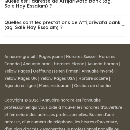
Quelle est l'adresse de Attijariwafa bank (ag.
Salé Hay Essalam) ?
Quelles sont les prestations de Attijariwafa bank
(ag. Salé Hay Essalam) ?
Annuaire gratuit
|
Pages jaune
|
Horaires Suisse
|
Horaires
Canada
|
Annuario orari
|
Horaires Maroc
|
Anuario-horario
|
Yellow Pages
|
Oeffnungszeiten firmen
|
Annuaire inversé
|
Yellow Pages UK
|
Yellow Pages USA
|
Horaire societe
|
Agenda en ligne
|
Menu restaurant
|
Gestion de chantier
Copyright © 2026 | Annuaire-horaire est l’annuaire
professionnel qui vous aide à trouver les horaires d’ouverture
et fermeture des adresses professionnelles. Besoin d'une
adresse, d'un numéro de téléphone, les heures d’ouverture,
d’un plan d'accès ? Recherchez le professionnel par ville ou