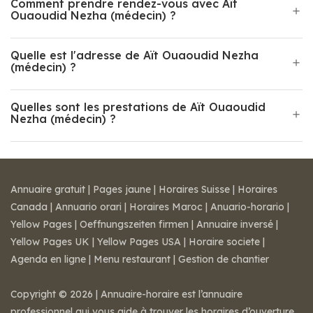
Comment prendre rendez-vous avec Aït
Ouaoudid Nezha (médecin) ?
Quelle est l'adresse de Aït Ouaoudid Nezha
(médecin) ?
Quelles sont les prestations de Aït Ouaoudid
Nezha (médecin) ?
Annuaire gratuit
|
Pages jaune
|
Horaires Suisse
|
Horaires
Canada
|
Annuario orari
|
Horaires Maroc
|
Anuario-horario
|
Yellow Pages
|
Oeffnungszeiten firmen
|
Annuaire inversé
|
Yellow Pages UK
|
Yellow Pages USA
|
Horaire societe
|
Agenda en ligne
|
Menu restaurant
|
Gestion de chantier
Copyright © 2026 | Annuaire-horaire est l’annuaire
professionnel qui vous aide à trouver les horaires d’ouverture