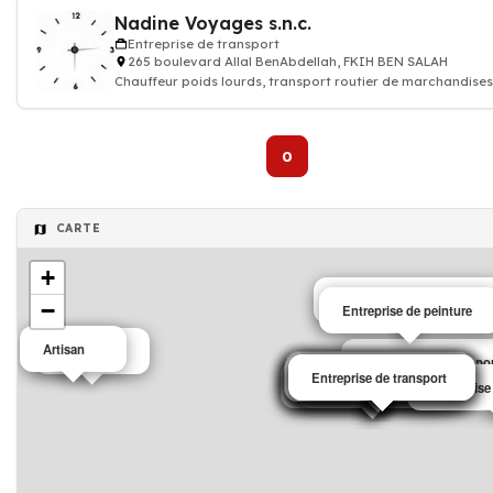
Nadine Voyages s.n.c.
Entreprise de transport
265 boulevard Allal BenAbdellah, FKIH BEN SALAH
Chauffeur poids lourds, transport routier de marchandises,
express, transporteur
0
CARTE
+
Entreprise de nettoyage
−
Entreprise de peinture
Artisan
Restaurant
Entreprise de transpo
Entreprise de transport
Entreprise de transport
Entreprise de nettoyage
Entreprise de transport
Entreprise de bâtiment
Entreprise de bâtiment
Entreprise de bâtiment
Entreprise de bâtiment
Entreprise de transport
Entreprise de bâtiment
Entreprise de bâtiment
Entreprise de bâtiment
Entreprise de peinture
Salon de coiffure
Entreprise