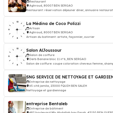
Restaurant
Aghroud, 80007 BEN SERGAO
Restaurant: réservation déjeuner dîner, annuaire restaurat
bon resto
La Médina de Coco Polizzi
Artisan
Aghroud, 80007 BEN SERGAO
Artisan du batiment: artiste, façonnier, ouvrier
Salon AlJoussour
Salon de coiffure
Derb Banane bloc 11 n°6, BEN SERGAO
Salon de coiffure: coupe coloration cheveux femme, sham
coiffeur pro
Entreprise de nettoyage
65 cité jamila, 23000 FQUIH BEN SALEH
Nettoyage et gardiennage
entreprise Bentaleb
Entreprise de bâtiment
482 boulevard Mly Abdallah hay Farah, 43150 BEN GUER