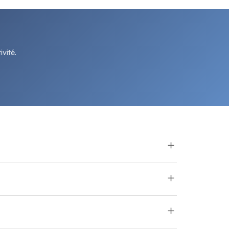
vité.