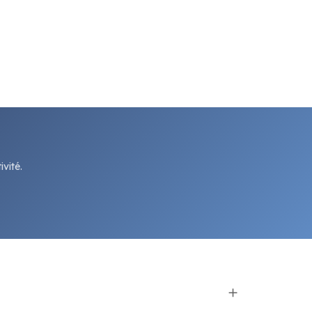
vité.