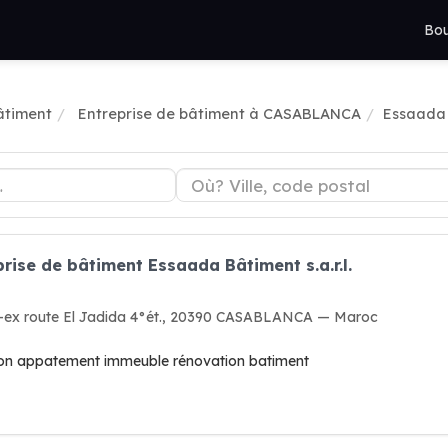
Bou
âtiment
Entreprise de bâtiment à CASABLANCA
Essaada B
rise de bâtiment Essaada Bâtiment s.a.r.l.
-ex route El Jadida 4°ét., 20390 CASABLANCA — Maroc
tion appatement immeuble rénovation batiment