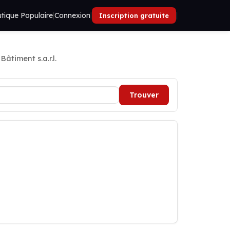
tique Populaire
|
Connexion
|
|
Inscription gratuite
âtiment s.a.r.l.
Trouver