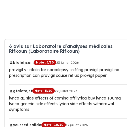
6 avis sur Laboratoire d'analyses médicales
Rifkoun (Laboratoire Rifkoun)
ktaletjsam
Note : 5/10
23 juillet 2026
provigil vs ritalin for narcolepsy sniffing provigil provigil no
prescription can provigil cause reflux provigil paper
gtaletdjst
Note : 5/10
22 juillet 2026
lyrica a1 side effects of coming off lyrica buy lyrica 100mg
lyrica generic side effects lyrica side effects withdrawal
symptoms
youssed saiida
Note : 10/10
17 juillet 2026