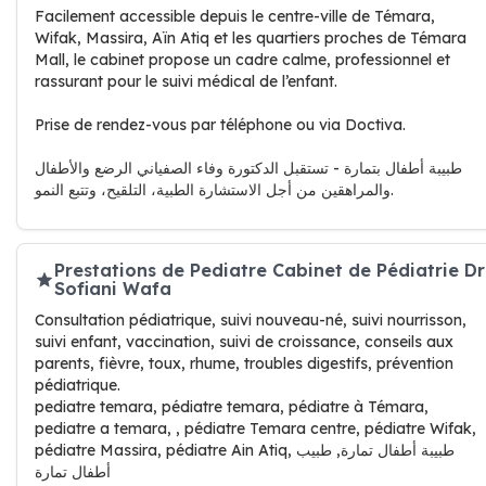
Facilement accessible depuis le centre-ville de Témara,
Wifak, Massira, Aïn Atiq et les quartiers proches de Témara
Mall, le cabinet propose un cadre calme, professionnel et
rassurant pour le suivi médical de l’enfant.
Prise de rendez-vous par téléphone ou via Doctiva.
طبيبة أطفال بتمارة - تستقبل الدكتورة وفاء الصفياني الرضع والأطفال
والمراهقين من أجل الاستشارة الطبية، التلقيح، وتتبع النمو.
Prestations de Pediatre Cabinet de Pédiatrie Dr
Sofiani Wafa
Consultation pédiatrique, suivi nouveau-né, suivi nourrisson,
suivi enfant, vaccination, suivi de croissance, conseils aux
parents, fièvre, toux, rhume, troubles digestifs, prévention
pédiatrique.
pediatre temara, pédiatre temara, pédiatre à Témara,
pediatre a temara, , pédiatre Temara centre, pédiatre Wifak,
pédiatre Massira, pédiatre Ain Atiq, طبيبة أطفال تمارة, طبيب
أطفال تمارة