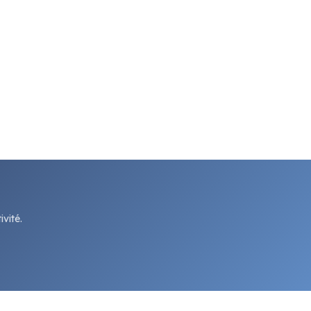
vité.